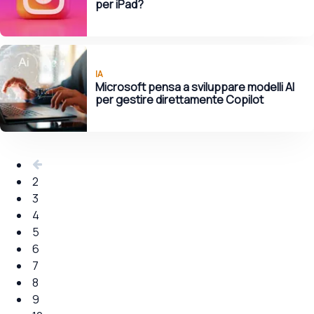
per iPad?
IA
Microsoft pensa a sviluppare modelli AI
per gestire direttamente Copilot
2
3
4
5
6
7
8
9