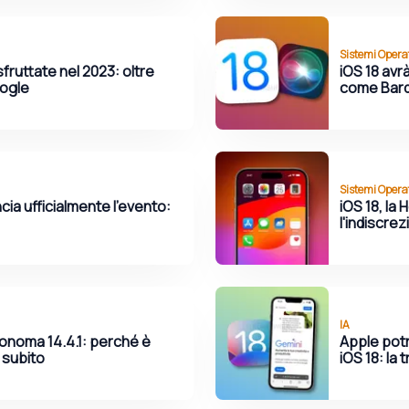
Sistemi Operat
sfruttate nel 2023: oltre
iOS 18 avr
ogle
come Bar
Sistemi Operat
a ufficialmente l'evento:
iOS 18, la
l'indiscre
IA
onoma 14.4.1: perché è
Apple potr
 subito
iOS 18: la