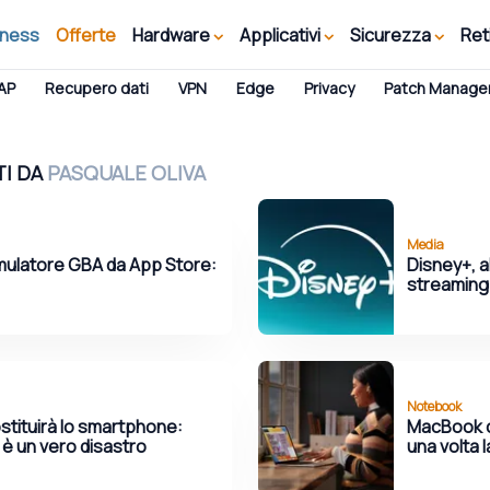
iness
Offerte
Hardware
Applicativi
Sicurezza
Ret
AP
Recupero dati
VPN
Edge
Privacy
Patch Manag
TI DA
PASQUALE OLIVA
Media
mulatore GBA da App Store:
Disney+, al
streaming:
Notebook
stituirà lo smartphone:
MacBook c
 è un vero disastro
una volta 