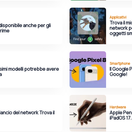
Applicativi
Trova il mi
isponibile anche per gli
network pe
Prime
oggetti sm
Smartphone
simi modelli potrebbe avere
Il Google P
a
Google!
Hardware
lancio del network Trova il
Apple Penci
iPadOS 17