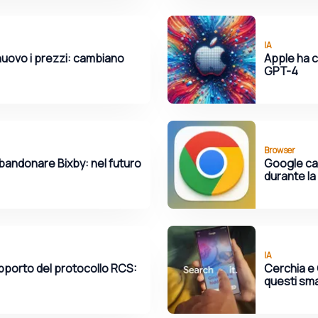
IA
nuovo i prezzi: cambiano
Apple ha c
GPT-4
Browser
andonare Bixby: nel futuro
Google canc
durante la
IA
upporto del protocollo RCS:
Cerchia e 
questi sm