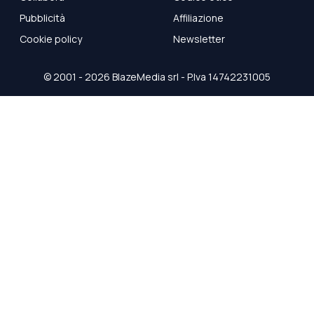
Pubblicità
Affiliazione
Cookie policy
Newsletter
© 2001 - 2026
BlazeMedia
srl - P.Iva 14742231005