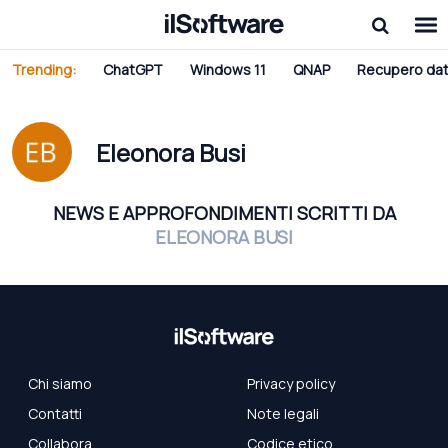
Trending:
ChatGPT
Windows 11
QNAP
Recupero dat
Eleonora Busi
NEWS E APPROFONDIMENTI SCRITTI DA
ELEONORA BUSI
Chi siamo
Privacy policy
Contatti
Note legali
Collabora
Codice etico